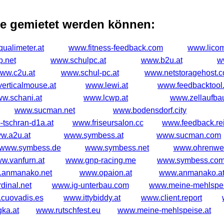
ie gemietet werden können:
ualimeter.at
www.fitness-feedback.com
www.licom
.net
www.schulpc.at
www.b2u.at
w
ww.c2u.at
www.schul-pc.at
www.netstoragehost.
erticalmouse.at
www.lewi.at
www.feedbacktool.
w.schani.at
www.lcwp.at
www.zellaufbau
www.sucman.net
www.bodensdorf.city
-tschran-d1a.at
www.friseursalon.cc
www.feedback.re
w.a2u.at
www.symbess.at
www.sucman.com
www.symbess.de
www.symbess.net
www.ohrenwei
w.vanfurn.at
www.gnp-racing.me
www.symbess.co
anmanako.net
www.opaion.at
www.anmanako.a
dinal.net
www.ig-unterbau.com
www.meine-mehlspe
cuovadis.es
www.ittybiddy.at
www.client.report
ka.at
www.rutschfest.eu
www.meine-mehlspeise.at