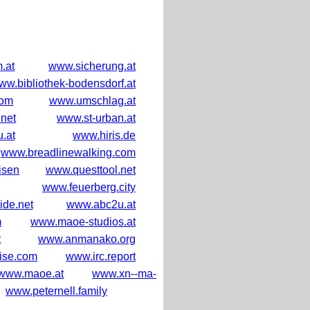
.at
www.sicherung.at
ww.bibliothek-bodensdorf.at
com
www.umschlag.at
net
www.st-urban.at
.at
www.hiris.de
www.breadlinewalking.com
isen
www.questtool.net
www.feuerberg.city
de.net
www.abc2u.at
m
www.maoe-studios.at
t
www.anmanako.org
ise.com
www.irc.report
www.maoe.at
www.xn--ma-
www.peternell.family