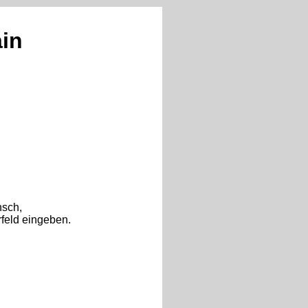
a
i
n
nsch,
rfeld eingeben.