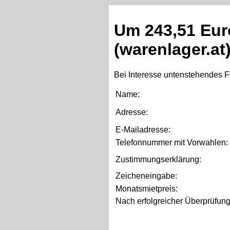
U
m
2
4
3
,
5
1
E
u
r
(
w
a
r
e
n
l
a
g
e
r
.
a
t
Bei Interesse untenstehendes F
Name:
Adresse:
E-Mailadresse:
Telefonnummer mit Vorwahlen:
Zustimmungserklärung:
Zeicheneingabe:
Monatsmietpreis:
Nach erfolgreicher Überprüfung