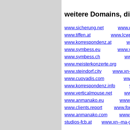
weitere Domains, d
www.sicherung.net
www.q
www.tiffen.at
www.lcwp
www.korrespondenz.at
w
www.symbess.eu
www.v
www.symbess.ch
ww
www.meisterkonzerte.org
www.steindorf.city
www.xn-
www.cuovadis.com
ww
www.korrespondenz.info
www.verticalmouse.net
ww
www.anmanako.eu
www.
www.clients.report
www.for
www.anmanako.com
www.
studios-fcb.at
www.xn--ma-g