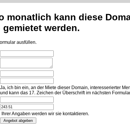
o
m
o
n
a
t
l
i
c
h
k
a
n
n
d
i
e
s
e
D
o
m
)
g
e
m
i
e
t
e
t
w
e
r
d
e
n
.
ormular ausfüllen.
Ja, ich bin ein, an der Miete dieser Domain, interesserierter Me
und kann das 17. Zeichen der Überschrift im nächsten Formula
 Ihrer Angaben werden wir sie kontaktieren.